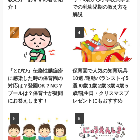
介！
での乳幼児期の教え方を
解説
『とびひ』伝染性膿痂疹
保育園で人気の知育玩具
に感染した時の保育園の
10選 /運動バランストイ5
対応は？登園OK？NG？
選 /0歳 1歳 2歳 3歳 4歳 5
プールは？保育士が疑問
歳/誕生日・クリスマスプ
にお答えします！
レゼントにもおすすめ