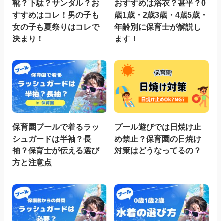
靴？下駄？サンダル？お
おすすめは浴衣？甚平？0
すすめはコレ！男の子も
歳1歳・2歳3歳・4歳5歳・
女の子も夏祭りはコレで
年齢別に保育士が解説し
決まり！
ます！
保育園プールで着るラッ
プール遊びでは日焼け止
シュガードは半袖？長
め禁止？保育園の日焼け
袖？保育士が伝える選び
対策はどうなってるの？
方と注意点