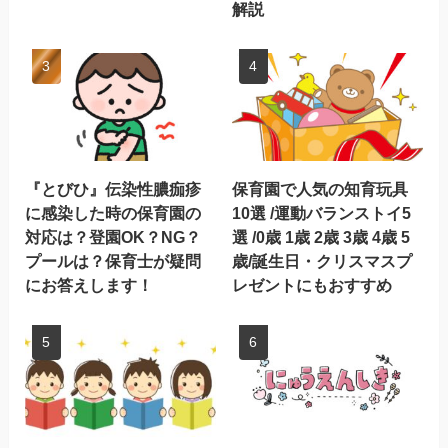
解説
『とびひ』伝染性膿痂疹
保育園で人気の知育玩具
に感染した時の保育園の
10選 /運動バランストイ5
対応は？登園OK？NG？
選 /0歳 1歳 2歳 3歳 4歳 5
プールは？保育士が疑問
歳/誕生日・クリスマスプ
にお答えします！
レゼントにもおすすめ