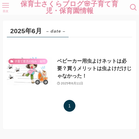
保育士さくらブログ🌸子育て育
児・保育園情報
目次
2025年6月
– date –
ベビーカー用虫よけネットは必
子育て育児の悩み・疑問
要？買うメリットは虫よけだけじ
ゃなかった！
2025年6月11日
1