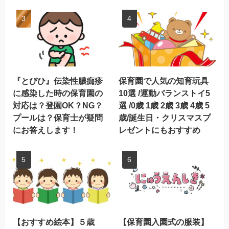
『とびひ』伝染性膿痂疹
保育園で人気の知育玩具
に感染した時の保育園の
10選 /運動バランストイ5
対応は？登園OK？NG？
選 /0歳 1歳 2歳 3歳 4歳 5
プールは？保育士が疑問
歳/誕生日・クリスマスプ
にお答えします！
レゼントにもおすすめ
【おすすめ絵本】５歳
【保育園入園式の服装】