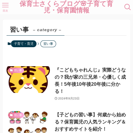
保育士さくらブログ🌸子育て育
児・保育園情報
目次
習い事
– category –
子育て・育児
習い事
『こどもちゃれんじ』実際どうな
習い事
の？我が家の三兄弟・心優しく成
長！5年後10年後20年後に分か
る！
2024年9月23日
【子どもの習い事】何歳から始め
習い事
る？保育園児の人気ランキング＆
おすすめサイトを紹介！