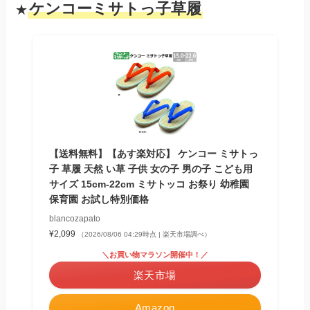
ケンコーミサトっ子草履
★
【送料無料】【あす楽対応】 ケンコー ミサトっ
子 草履 天然 い草 子供 女の子 男の子 こども用
サイズ 15cm-22cm ミサトッコ お祭り 幼稚園
保育園 お試し特別価格
blancozapato
¥2,099
（2026/08/06 04:29時点 | 楽天市場調べ）
＼お買い物マラソン開催中！／
楽天市場
Amazon