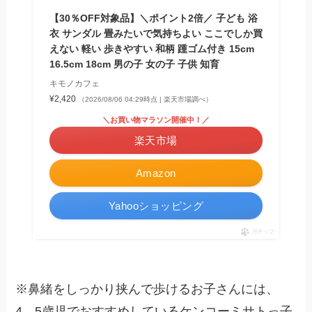
【30％OFF対象品】＼ポイント2倍／ 子ども 浴
衣 サンダル 畳みたいで気持ちよい ここでしか買
えない 軽い 歩きやすい 和柄 踵ゴム付き 15cm
16.5cm 18cm 男の子 女の子 子供 知育
キモノカフェ
¥2,420
（2026/08/06 04:29時点 | 楽天市場調べ）
＼お買い物マラソン開催中！／
楽天市場
Amazon
Yahooショッピング
ポチップ
※鼻緒をしっかり挟んで歩けるお子さんには、
4，5歳児でおすすめしているケンコーミサトっ子