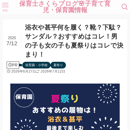
保育士さくらブログ🌸子育て育
児・保育園情報
目次
浴衣や甚平何を履く？靴？下駄？
サンダル？おすすめはコレ！男
2026
7/12
の子も女の子も夏祭りはコレで決
まり！
PR
保育園・小学校
夏祭り
2026年6月27日
2026年7月12日