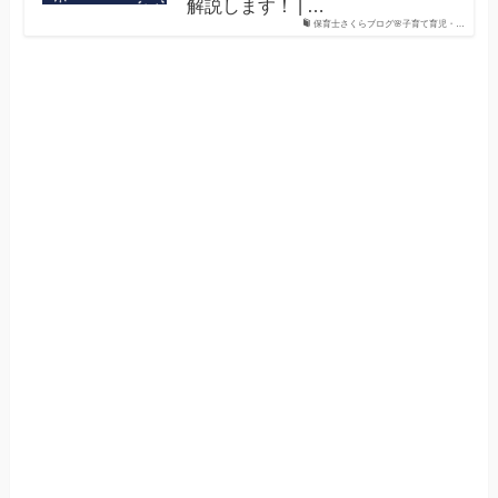
解説します！ | …
保育士さくらブログ🌸子育て育児・…