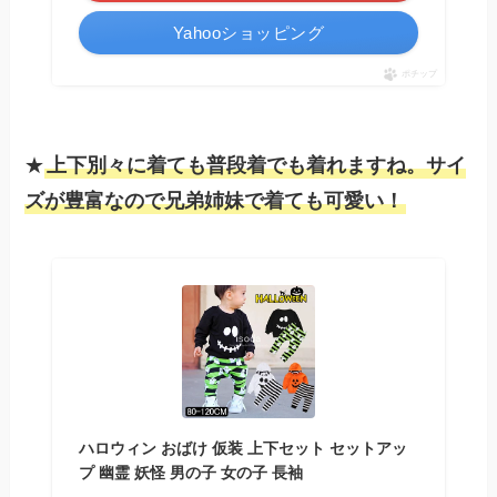
Yahooショッピング
ポチップ
★
上下別々に着ても普段着でも着れますね。サイ
ズが豊富なので兄弟姉妹で着ても可愛い！
ハロウィン おばけ 仮装 上下セット セットアッ
プ 幽霊 妖怪 男の子 女の子 長袖