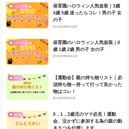
保育園ハロウィン人気仮装｜3歳
ハロウィン
4歳 5歳 迷ったらコレ！男の子 女
の子
2025年9月16日
保育園のハロウィン人気仮装｜0
ハロウィン
歳 1歳 2歳 男の子 女の子
2025年9月12日
【運動会】親の持ち物リスト｜必
運動会
須持ち物～持って行って良かった
物はコレ！
2025年9月4日
0，1，2歳児のママ必見！運動
運動会
会、泣かずに参加する為の親の動
き５つを伝授します