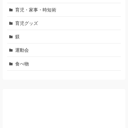
育児・家事・時短術
育児グッズ
躾
運動会
食べ物