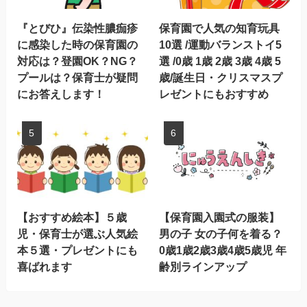
『とびひ』伝染性膿痂疹
保育園で人気の知育玩具
に感染した時の保育園の
10選 /運動バランストイ5
対応は？登園OK？NG？
選 /0歳 1歳 2歳 3歳 4歳 5
プールは？保育士が疑問
歳/誕生日・クリスマスプ
にお答えします！
レゼントにもおすすめ
【おすすめ絵本】５歳
【保育園入園式の服装】
児・保育士が選ぶ人気絵
男の子 女の子何を着る？
本５選・プレゼントにも
0歳1歳2歳3歳4歳5歳児 年
喜ばれます
齢別ラインアップ