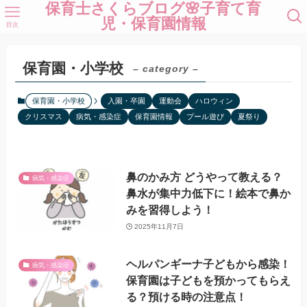
保育士さくらブログ🌸子育て育
児・保育園情報
目次
保育園・小学校
– category –
保育園・小学校
入園・卒園
運動会
ハロウィン
クリスマス
病気・感染症
保育園情報
プール遊び
夏祭り
鼻のかみ方 どうやって教える？
病気・感染症
鼻水が集中力低下に！絵本で鼻か
みを習得しよう！
2025年11月7日
ヘルパンギーナ子どもから感染！
病気・感染症
保育園は子どもを預かってもらえ
る？預ける時の注意点！